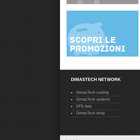
Scopri le
promozioni
DIMASTECH NETWORK
DimasTech cooling
DimasTech systems
DFE-Italy
DimasTech shop