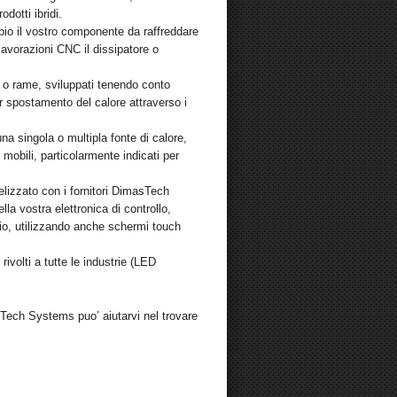
dotti ibridi.
pio il vostro componente da raffreddare
lavorazioni CNC il dissipatore o
io o rame, sviluppati tenendo conto
or spostamento del calore attraverso i
una singola o multipla fonte di calore,
mobili, particolarmente indicati per
elizzato con i fornitori DimasTech
lla vostra elettronica di controllo,
io, utilizzando anche schermi touch
ivolti a tutte le industrie (LED
sTech Systems puo’ aiutarvi nel trovare