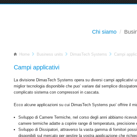
Chi siamo
Busin
Home
Business units
DimasTech Systems
Campi applic
Campi applicativi
La divisione DimasTech Systems opera su diversi campi applicativi ut
miglior tecnologia disponibile che puo’ variare dal semplice dissipator
complicato sistema con compressori in cascata.
Ecco alcune applicazioni su cui DimasTech Systems puo’ offrire il mi
Sviluppo di Camere Termiche, nel corso degli anni abbiamo ricevuto 
camere termiche adatte a coprire range di temperatura, precisione 
Sviluppo di Dissipatori, attraverso la vasta gamma di fornitori possi
disponibili sul mercato per gestire la vostra applicazione che richi