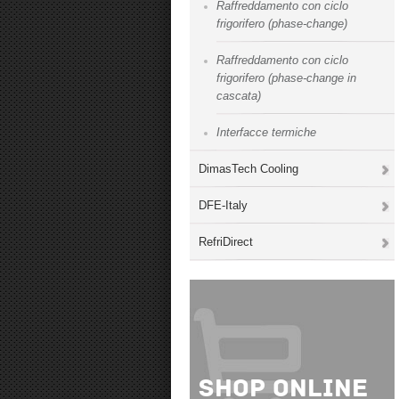
Raffreddamento con ciclo
frigorifero (phase-change)
Raffreddamento con ciclo
frigorifero (phase-change in
cascata)
Interfacce termiche
DimasTech Cooling
DFE-Italy
RefriDirect
Shop online