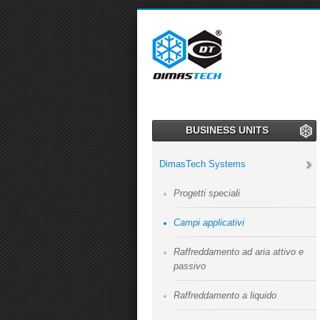
BUSINESS UNITS
DimasTech Systems
Progetti speciali
Campi applicativi
Raffreddamento ad aria attivo e
passivo
Raffreddamento a liquido