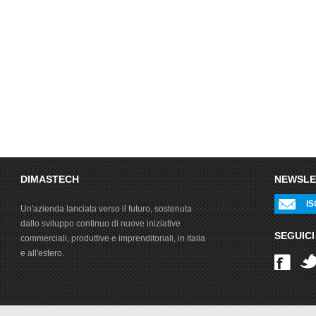
DIMASTECH
NEWSLE
IS
Un'azienda lanciata verso il futuro, sostenuta
dallo sviluppo continuo di nuove iniziative
SEGUICI
commerciali, produttive e imprenditoriali, in Italia
e all'estero.