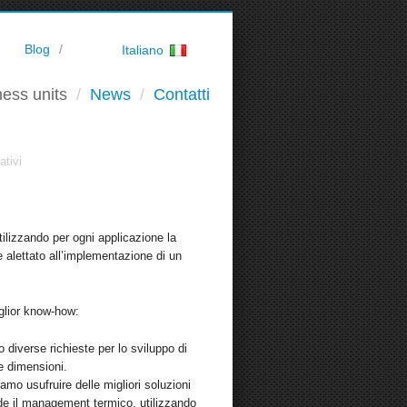
Blog
Italiano
ess units
News
Contatti
ativi
ilizzando per ogni applicazione la
e alettato all’implementazione di un
glior know-how:
diverse richieste per lo sviluppo di
e dimensioni.
amo usufruire delle migliori soluzioni
ede il management termico, utilizzando