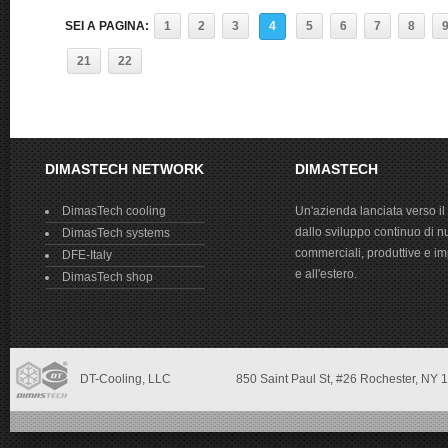
SEI A PAGINA:
1
2
3
4
5
6
7
8
21
22
DIMASTECH NETWORK
DIMASTECH
DimasTech cooling
Un'azienda lanciata verso il
dallo sviluppo continuo di n
DimasTech systems
commerciali, produttive e impr
DFE-Italy
e all'estero.
DimasTech shop
DT-Cooling, LLC
850 Saint Paul St,
#26 Rochester, NY
1