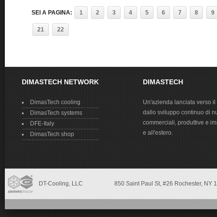
SEI A PAGINA:
1
2
3
4
5
6
7
8
9
21
22
DIMASTECH NETWORK
DIMASTECH
DimasTech cooling
Un'azienda lanciata verso il
dallo sviluppo continuo di n
DimasTech systems
commerciali, produttive e impr
DFE-Italy
e all'estero.
DimasTech shop
DT-Cooling, LLC
850 Saint Paul St,
#26 Rochester, NY
1