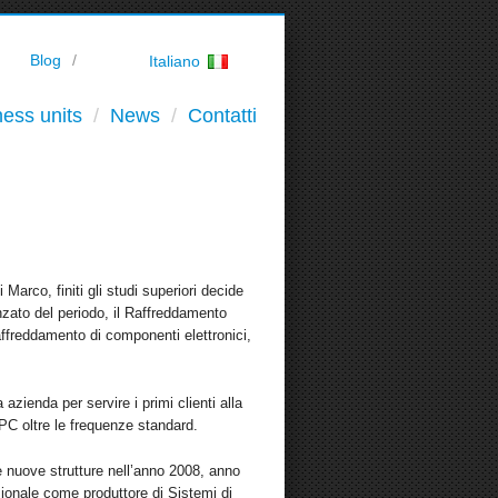
Blog
Italiano
ess units
News
Contatti
rco, finiti gli studi superiori decide
nzato del periodo, il Raffreddamento
affreddamento di componenti elettronici,
 azienda per servire i primi clienti alla
PC oltre le frequenze standard.
 e nuove strutture nell’anno 2008, anno
ionale come produttore di Sistemi di