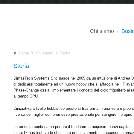
Chi siamo
Busin
Home
Chi siamo
Storia
Storia
DimasTech Systems Snc nasce nel 2005 da un intuzione di Andrea Di Ma
di dedicarsi totalmente ad un nuovo hobby che si affaccia nell’IT ava
Phase-Change ossia l’implementare i concetti del ciclo frigorifero al r
al tempo CPU.
L’iniziativa a livello hobbistico presto si trasforma in una vera e propria
ricerca del miglior compromesso prestazionale per spingere il proprio 
La crescita continua ha portato il fondatore a acquisire nuovi capitali
in cui DimasTech vede sbocciare definitivamente il successo internaz