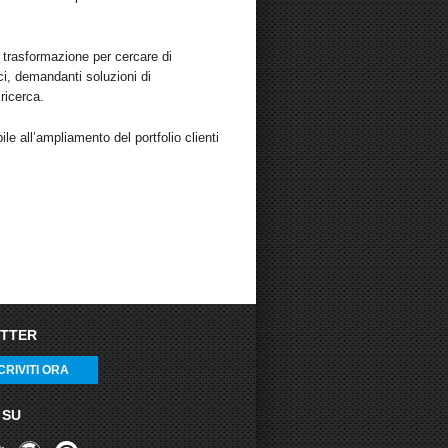
trasformazione per cercare di
ici, demandanti soluzioni di
ricerca.
 all’ampliamento del portfolio clienti
TTER
CRIVITI ORA
 SU