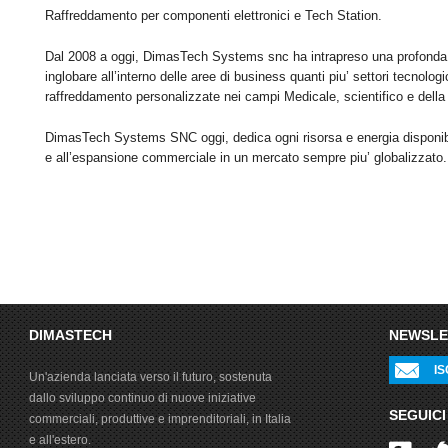
Raffreddamento per componenti elettronici e Tech Station.
Dal 2008 a oggi, DimasTech Systems snc ha intrapreso una profonda 
inglobare all’interno delle aree di business quanti piu’ settori tecnolog
raffreddamento personalizzate nei campi Medicale, scientifico e della 
DimasTech Systems SNC oggi, dedica ogni risorsa e energia disponibile
e all’espansione commerciale in un mercato sempre piu’ globalizzato.
DIMASTECH
NEWSLE
IS
Un'azienda lanciata verso il futuro, sostenuta
dallo sviluppo continuo di nuove iniziative
SEGUICI
commerciali, produttive e imprenditoriali, in Italia
e all'estero.