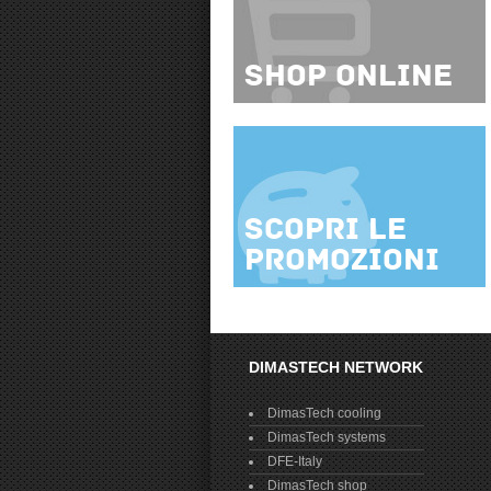
Shop online
Scopri le
promozioni
DIMASTECH NETWORK
DimasTech cooling
DimasTech systems
DFE-Italy
DimasTech shop