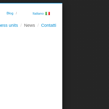
Blog
Italiano
ess units
News
Contatti