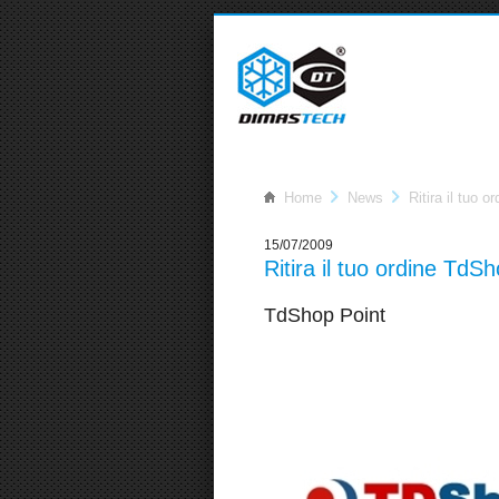
Home
News
Ritira il tuo 
15/07/2009
Ritira il tuo ordine TdS
TdShop Point