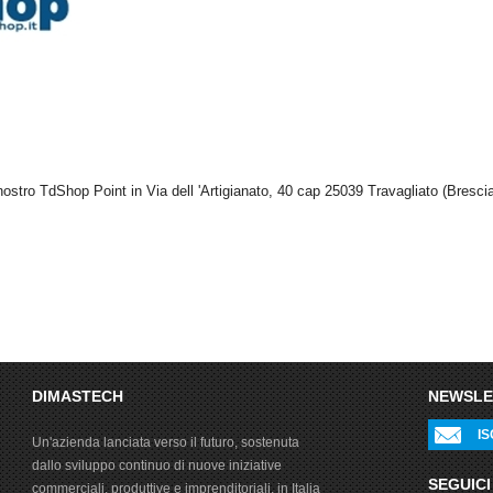
nostro TdShop Point in Via dell 'Artigianato, 40 cap 25039 Travagliato (Brescia)
DIMASTECH
NEWSLE
IS
Un'azienda lanciata verso il futuro, sostenuta
dallo sviluppo continuo di nuove iniziative
SEGUICI
commerciali, produttive e imprenditoriali, in Italia