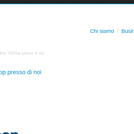
Chi siamo
Busin
ordine TdShop presso di noi
hop presso di noi