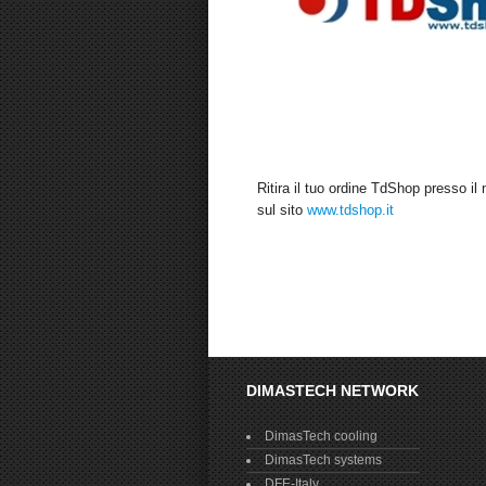
Ritira il tuo ordine TdShop presso il 
sul sito
www.tdshop.it
DIMASTECH NETWORK
DimasTech cooling
DimasTech systems
DFE-Italy