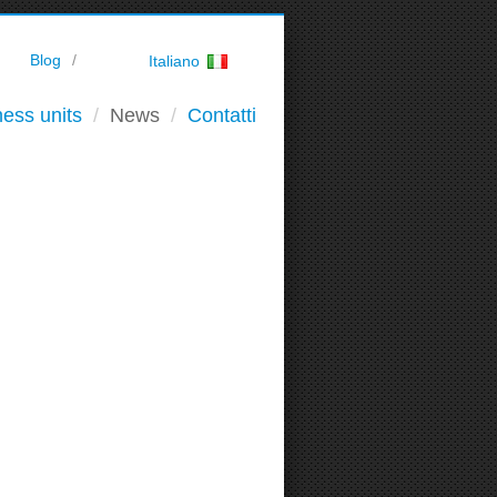
Blog
Italiano
ess units
News
Contatti