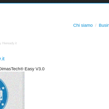
Chi siamo
Busin
y Hwready.it
it
 DimasTech® Easy V3.0