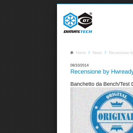
Home
News
Recensione b
08/10/2014
Recensione by Hwready.
Banchetto da Bench/Test