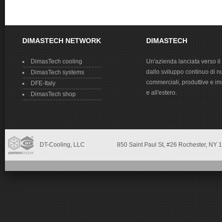
DIMASTECH NETWORK
DIMASTECH
DimasTech cooling
Un'azienda lanciata verso il
dallo sviluppo continuo di n
DimasTech systems
commerciali, produttive e impr
DFE-Italy
e all'estero.
DimasTech shop
DT-Cooling, LLC
850 Saint Paul St,
#26 Rochester, NY
1